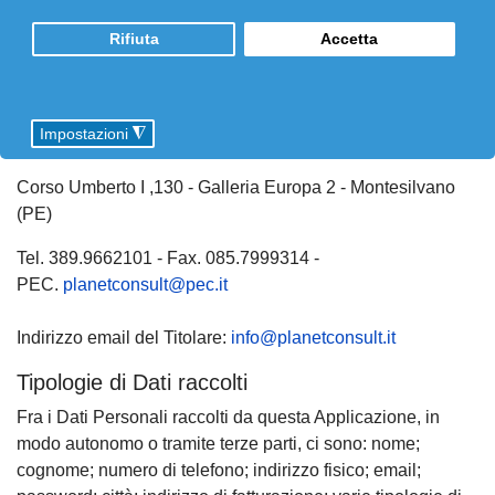
Questo documento può essere stampato utilizzando il
comando di stampa presente nelle impostazioni di
Rifiuta
Accetta
qualsiasi browser.
Titolare del Trattamento dei Dati
Impostazioni
◮
PLANET CONSULT di Maggi Davide
Corso Umberto I ,130 - Galleria Europa 2 - Montesilvano
(PE)
Tel. 389.9662101 - Fax. 085.7999314 -
PEC.
planetconsult@pec.it
Indirizzo email del Titolare:
info@planetconsult.it
Tipologie di Dati raccolti
Fra i Dati Personali raccolti da questa Applicazione, in
modo autonomo o tramite terze parti, ci sono: nome;
cognome; numero di telefono; indirizzo fisico; email;