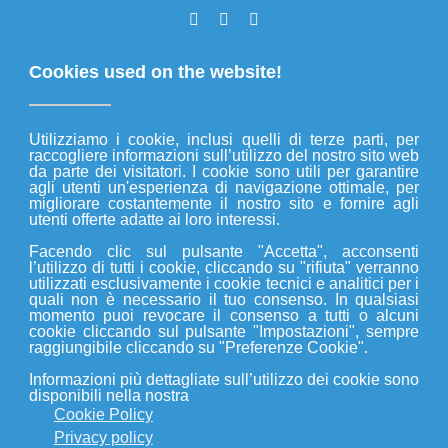
0859118089
3899662101
Lun - Ven 9:00 - 19:00
Cookies used on the website!
Utilizziamo i cookie, inclusi quelli di terze parti, per
Privacy Policy
raccogliere informazioni sull’utilizzo del nostro sito web
da parte dei visitatori. I cookie sono utili per garantire
agli utenti un'esperienza di navigazione ottimale, per
Privacy
migliorare costantemente il nostro sito e fornire agli
utenti offerte adatte ai loro interessi.
Facendo clic sul pulsante "Accetta", acconsenti
l’utilizzo di tutti i cookie, cliccando su "rifiuta" verranno
utilizzati esclusivamente i cookie tecnici e analitici per i
quali non è necessario il tuo consenso. In qualsiasi
momento puoi revocare il consenso a tutti o alcuni
cookie cliccando sul pulsante "Impostazioni", sempre
Privacy Policy del sito Planetconsult.it
raggiungibile cliccando su "Preferenze Cookie".
Questa Applicazione raccoglie alcuni Dati Personali dei
Informazioni più dettagliate sull’utilizzo dei cookie sono
propri Utenti.
disponibili nella nostra
Cookie Policy
Privacy policy